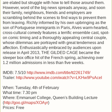
are elated but struggle with how to tell those around them.
However, word of the big news spreads anyway, and soon
their family, neighbours, friends and employers are
scrambling behind the scenes to find ways to prevent them
from leaving. Richly informed by his own upbringing as the
son of Portuguese immigrants in Paris, Alves warm-hearted,
cross-cultural comedy features a terrific ensemble cast, spot-
on comic timing and a thoroughly appealing central couple,
whose dilemmas are portrayed with great tenderness and
affection. Enthusiastically embraced by audiences upon
release in April 2013, THE GILDED CAGE became the
sleeper box office hit of the French spring, achieving over
1.2 million admissions in less than five weeks.
IMDB: 7.5/10
http://www.imdb.com/title/
tt2261749/
Trailer:
http://www.youtube.com/
watch?v=LKHw9PsAceI
When: Tuesday, 4th of February
What time: 7.30 pm
Where: Emmanuel College, Queen's Building Lecture
(
http://goo.gl/maps/XOAyr
)
Prices: Free