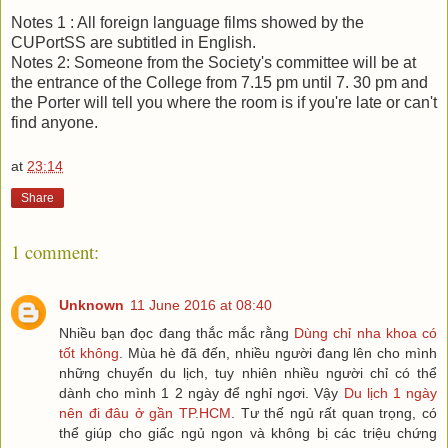
Notes 1 : All foreign language films showed by the
CUPortSS are subtitled in English.
Notes 2: Someone from the Society's committee will be at
the entrance of the College from 7.15 pm until 7. 30 pm and
the Porter will tell you where the room is if you're late or can't
find anyone.
at
23:14
Share
1 comment:
Unknown
11 June 2016 at 08:40
Nhiều bạn đọc đang thắc mắc rằng
Dùng chỉ nha khoa có
tốt không
. Mùa hè đã đến, nhiều người đang lên cho mình
những chuyến du lịch, tuy nhiên nhiều người chỉ có thể
dành cho mình 1 2 ngày để nghỉ ngơi. Vậy
Du lịch 1 ngày
nên đi đâu ở gần TP.HCM
. Tư thế ngủ rất quan trọng, có
thể giúp cho giấc ngủ ngon và không bị các triệu chứng